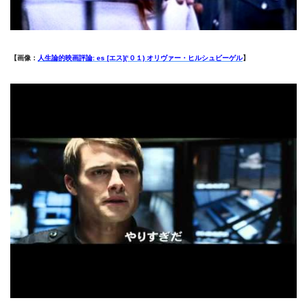
【画像：
人生論的映画評論: es [エス](‘０１) オリヴァー・ヒルシュビーゲル
】